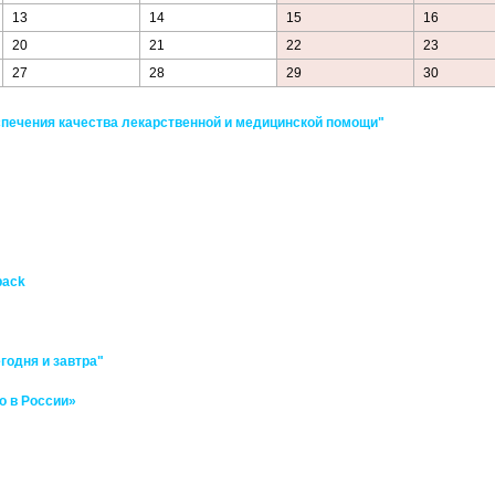
13
14
15
16
20
21
22
23
27
28
29
30
ечения качества лекарственной и медицинской помощи"
pack
годня и завтра"
о в России»