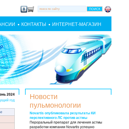
АНСИИ
КОНТАКТЫ
ИНТЕРНЕТ-МАГАЗИН
юнь 2024
Новости
ущий год
пульмонологии
ье
Novartis опубликовала результаты КИ
перспективного ЛС против астмы
Пероральный препарат для лечения астмы
разработки компании Novartis успешно