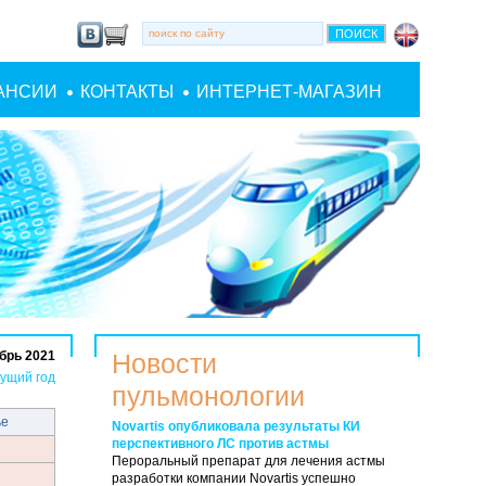
АНСИИ
КОНТАКТЫ
ИНТЕРНЕТ-МАГАЗИН
брь 2021
Новости
ущий год
пульмонологии
ье
Novartis опубликовала результаты КИ
перспективного ЛС против астмы
Пероральный препарат для лечения астмы
разработки компании Novartis успешно