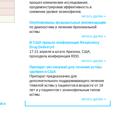
прошел клинические исследования,
продемонстрировав эффективность в
снижении уровня эозинофилов.
читать далее »
Опубликованы федеральные рекомендации
по диагностике и лечению бронхиальной
астмы.
читать далее »
В США прошла конференция Respiratory
Drug Delivery®
17-21 апреля в штате Аризона, США,
проходила конференция RDD.
читать далее »
Препарат реслизумаб для лечения астмы
одобрен в США
Препарат предназначен для
дополнительного поддерживающего лечения
тяжелой астмы у пациентов в возрасте от 18
лет и у пациентов с эозинофильным типом
астмы.
читать далее »
й и