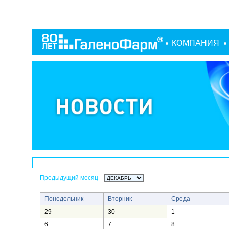
КОМПАНИЯ
Предыдущий месяц
Понедельник
Вторник
Среда
29
30
1
6
7
8