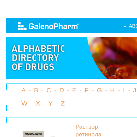
AB
A
-
B
-
C
-
D
-
E
-
F
-
G
-
H
-
I
-
J
W
-
X
-
Y
-
Z
Раствор
ретинола