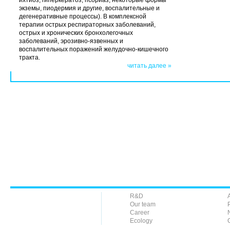
ихтиоз, гиперкератоз, псориаз, некоторые формы
экземы, пиодермия и другие, воспалительные и
дегенеративные процессы). В комплексной
терапии острых респираторных заболеваний,
острых и хронических бронхолегочных
заболеваний, эрозивно-язвенных и
воспалительных поражений желудочно-кишечного
тракта.
читать далее »
R&D
Our team
Career
Ecology