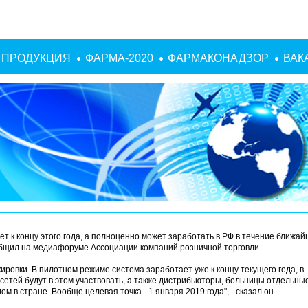
ПРОДУКЦИЯ
ФАРМА-2020
ФАРМАКОНАДЗОР
ВАК
т к концу этого года, а полноценно может заработать в РФ в течение ближа
общил на медиафоруме Ассоциации компаний розничной торговли.
ровки. В пилотном режиме система заработает уже к концу текущего года, в
сетей будут в этом участвовать, а также дистрибьюторы, больницы отдельные
м в стране. Вообще целевая точка - 1 января 2019 года", - сказал он.