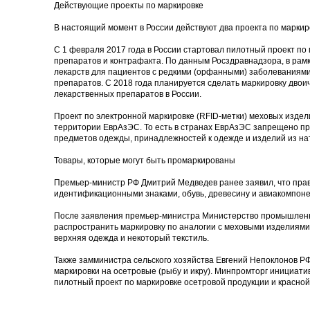
Действующие проекты по маркировке
В настоящий момент в России действуют два проекта по маркир
С 1 февраля 2017 года в России стартовал пилотный проект п
препаратов и контрафакта. По данным Росздравнадзора, в рамк
лекарств для пациентов с редкими (орфанными) заболеваниями
препаратов. С 2018 года планируется сделать маркировку дво
лекарственных препаратов в России.
Проект по электронной маркировке (RFID-метки) меховых издели
территории ЕврАзЭС. То есть в странах ЕврАзЭС запрещено пр
предметов одежды, принадлежностей к одежде и изделий из на
Товары, которые могут быть промаркированы
Премьер-министр РФ Дмитрий Медведев ранее заявил, что прав
идентификационными знаками, обувь, древесину и авиакомпоне
После заявления премьер-министра Министерство промышленно
распространить маркировку по аналогии с меховыми изделиями 
верхняя одежда и некоторый текстиль.
Также замминистра сельского хозяйства Евгений Непоклонов РФ
маркировки на осетровые (рыбу и икру). Минпромторг инициат
пилотный проект по маркировке осетровой продукции и красной