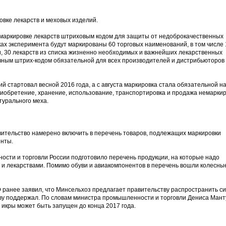
овке лекарств и меховых изделий.
о маркировке лекарств штриховым кодом для защиты от недоброкачественных
ах эксперимента будут маркированы 60 торговых наименований, в том числе 
, 30 лекарств из списка жизненно необходимых и важнейших лекарственных
ичным штрих-кодом обязательной для всех производителей и дистрибьюторов
й стартовал весной 2016 года, а с августа маркировка стала обязательной н
иобретение, хранение, использование, транспортировка и продажа немарки
турального меха.
ительство намерено включить в перечень товаров, подлежащих маркировки
нты.
сти и торговли России подготовило перечень продукции, на которые надо
и лекарствами. Помимо обуви и авиакомпонентов в перечень вошли колесные
 ранее заявил, что Минсельхоз предлагает правительству распространить с
иву поддержал. По словам министра промышленности и торговли Дениса Мант
 икры может быть запущен до конца 2017 года.