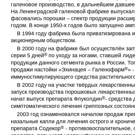
галеновое производство, в дальнейшем давшее
На Ленинградской галеновой фабрике выпускали
фасовались порошки – спектр продукции расши
годом. В конце 1950-х годов было запущено ам
В 1994 году фабрика была приватизирована и
акционерным обществом.
В 2000 году на фабрике был осуществлён запу
®
серии 5 дней
по уходу за ногами, ставшей лид
продукции данного сегмента рынка в России. То
®
продажи настойки «Эхинацея – Галенофарм
» -
иммуностимулирующего средства растительног
В 2002 году на участке твёрдых лекарственн
запуск производства порошковых лекарственных
®
начат выпуск препарата Флуколдин
- средства 
симптоматического лечения гриппозных состоян
2003 год ознаменовался началом продаж преп
назальные капли для лечения острого и хрониче
®
препарата Содекор
- противовоспалительное,