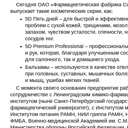
Сегодня ОАО «Фармацевтическая фабрика Са
выпускает такие косметические серии, как:
5D Пять дней – для быстрой и эффектив
проблем с сухой кожей, трещинами, мозо
запахом, чувством усталости, отечности, 
сосудов ног.
5D Premium Professional – профессиональ
и рук, которая, благодаря улучшенным сос
для салонного, так и домашнего ухода.
Бальзамы – используются в качестве отв
при головных, суставных, мышечных болях
и мышц, ушибах мягких тканей.
С момента своего основания предприятие раб
сотрудничестве с Ленинградским химико-фарма
институтом (ныне Санкт-Петербургский государ
фармацевтический университет), с Институтом м
Институтом питания РАМН, НИИ гриппа РАМН,
ФМБА, Военно-медицинской Академией им. С.М.
Министерства обороны Российской Федерации, 