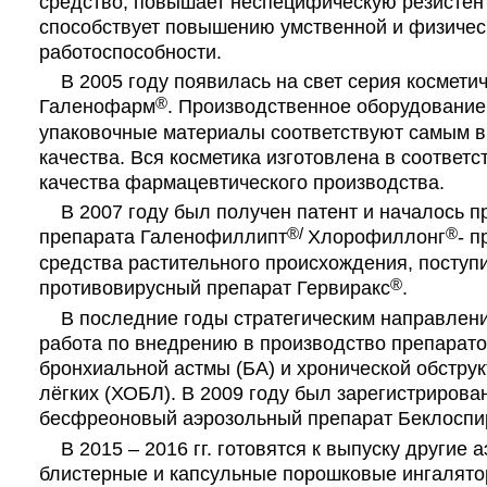
средство, повышает неспецифическую резистент
способствует повышению умственной и физичес
работоспособности.
В 2005 году появилась на свет серия косметич
®
Галенофарм
. Производственное оборудовани
упаковочные материалы соответствуют самым 
качества. Вся косметика изготовлена в соответс
качества фармацевтического производства.
В 2007 году был получен патент и началось п
®/
®
препарата Галенофиллипт
Хлорофиллонг
- 
средства растительного происхождения, поступ
®
противовирусный препарат Гервиракс
.
В последние годы стратегическим направлени
работа по внедрению в производство препарато
бронхиальной астмы (БА) и хронической обстру
лёгких (ХОБЛ). В 2009 году был зарегистрирова
бесфреоновый аэрозольный препарат Беклоспи
В 2015 – 2016 гг. готовятся к выпуску другие 
блистерные и капсульные порошковые ингалято