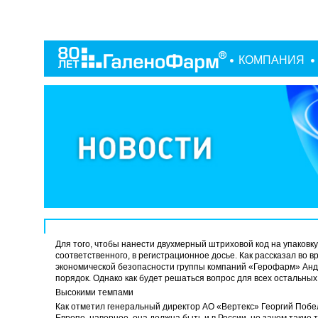
КОМПАНИЯ
Для того, чтобы нанести двухмерный штриховой код на упаковку
соответственного, в регистрационное досье. Как рассказал во 
экономической безопасности группы компаний «Герофарм» Андр
порядок. Однако как будет решаться вопрос для всех остальных 
Высокими темпами
Как отметил генеральный директор АО «Вертекс» Георгий Побел
Европе, наверное, она должна быть и в России, но зачем такие 