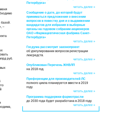
Петербурга»
и
читать далее »
 меня
Сообщение о дате, до которой будут
обходимо
приниматься предложения о внесении
вопросов в повестку дня и о выдвижении
 базой.
кандидатов для избрания в выборные
, –
органы на годовом собрании акционеров
ОАО «Фармацевтическая фабрика Санкт-
екта
Петербурга»
читать далее »
Госдума рассмотрит законопроект
ых
об урегулировании вопросов регистрации
овать
лексредств.
млрд руб.
читать далее »
Опубликован Перечень ЖНВЛП
овых
на 2018 год.
читать далее »
Преференции для производителей ЛС
й
полного цикла планируется ввести в 2019
это
году.
й
читать далее »
Программа поддержки фармотрасли
до 2030 года будет разработана в 2018 году.
я
читать далее »
ходима,