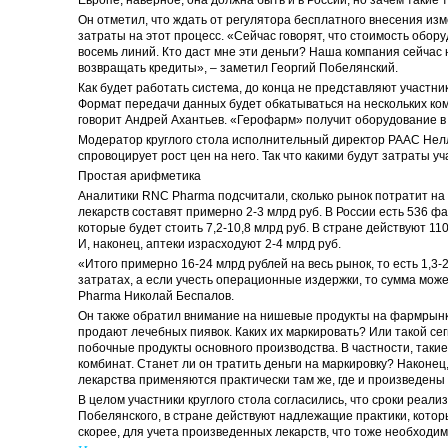
Он отметил, что ждать от регулятора бесплатного внесения из
затраты на этот процесс. «Сейчас говорят, что стоимость обор
восемь линий. Кто даст мне эти деньги? Наша компания сейчас
возвращать кредиты», – заметил Георгий Побелянский.
Как будет работать система, до конца не представляют участни
Формат передачи данных будет обкатываться на нескольких комп
говорит Андрей Ахантьев. «Герофарм» получит оборудование в 
Модератор круглого стола исполнительный директор РААС Нел
спровоцирует рост цен на него. Так что какими будут затраты у
Простая арифметика
Аналитики RNC Pharma подсчитали, сколько рынок потратит на
лекарств составят примерно 2-3 млрд руб. В России есть 536
которые будет стоить 7,2-10,8 млрд руб. В стране действуют 11
И, наконец, аптеки израсходуют 2-4 млрд руб.
«Итого примерно 16-24 млрд рублей на весь рынок, то есть 1,3
затратах, а если учесть операционные издержки, то сумма може
Pharma Николай Беспалов.
Он также обратил внимание на нишевые продукты на фармрынке
продают лечебных пиявок. Каких их маркировать? Или такой се
побочные продукты основного производства. В частности, таки
комбинат. Станет ли он тратить деньги на маркировку? Наконе
лекарства применяются практически там же, где и произведены
В целом участники круглого стола согласились, что сроки реали
Побелянского, в стране действуют надлежащие практики, котор
скорее, для учета произведенных лекарств, что тоже необходимо