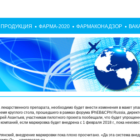
ПРОДУКЦИЯ
ФАРМА-2020
ФАРМАКОНАДЗОР
ВАК
 лекарственного препарата, необходимо будет внести изменения в макет упак
время круглого стола, прошедшего в рамках форума IPhEB&CPhI Russia, директ
ей Ахантьев, участникам пилотного проекта пообещали, что будет упрощен
компаний, если маркировка будет внедрена с 1 февраля 2018 г., пока неизвес
янский, внедрение маркировки пока плохо просчитано. «Да эта система внед
темпы?», – удивляется он.