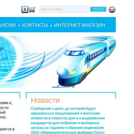
АНСИИ
КОНТАКТЫ
ИНТЕРНЕТ-МАГАЗИН
Новости
овки и,
ор по
Сообщение о дате, до которой будут
ный
приниматься предложения о внесении
тно.
вопросов в повестку дня и о выдвижении
кандидатов для избрания в выборные
органы на годовом собрании акционеров
ряется в
ОАО «Фармацевтическая фабрика Санкт-