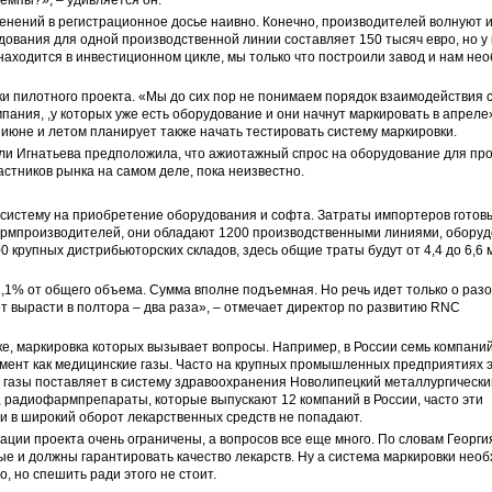
менений в регистрационное досье наивно. Конечно, производителей волнуют 
удования для одной производственной линии составляет 150 тысяч евро, но у
 находится в инвестиционном цикле, мы только что построили завод и нам не
ки пилотного проекта. «Мы до сих пор не понимаем порядок взаимодействия с
ания, ,у которых уже есть оборудование и они начнут маркировать в апреле»
июне и летом планирует также начать тестировать систему маркировки.
ли Игнатьева предположила, что ажиотажный спрос на оборудование для про
частников рынка на самом деле, пока неизвестно.
 систему на приобретение оборудования и софта. Затраты импортеров готов
 фармпроизводителей, они обладают 1200 производственными линиями, оборуд
00 крупных дистрибьюторских складов, здесь общие траты будут от 4,4 до 6,6 
-2,1% от общего объема. Сумма вполне подъемная. Но речь идет только о раз
т вырасти в полтора – два раза», – отмечает директор по развитию RNC
, маркировка которых вызывает вопросы. Например, в России семь компани
гмент как медицинские газы. Часто на крупных промышленных предприятиях 
е газы поставляет в систему здравоохранения Новолипецкий металлургически
ц, радиофармпрепараты, которые выпускают 12 компаний в России, часто эти
 и в широкий оборот лекарственных средств не попадают.
зации проекта очень ограничены, а вопросов все еще много. По словам Георги
ые и должны гарантировать качество лекарств. Ну а система маркировки необ
, но спешить ради этого не стоит.