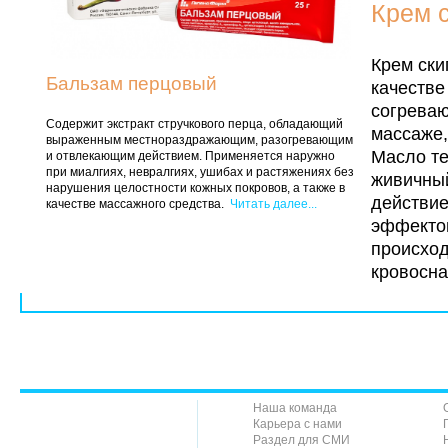
Крем 
Крем ски
Бальзам перцовый
качестве
согреваю
Содержит экстракт стручкового перца, обладающий
массаже,
выраженным местнораздражающим, разогревающим
Масло те
и отвлекающим действием. Применяется наружно
при миалгиях, невралгиях, ушибах и растяжениях без
живичны
нарушения целостности кожных покровов, а также в
действи
качестве массажного средства.
Читать далее...
эффектом
происход
кровосн
Наша команда
Карьера с нами
Раздел для СМИ