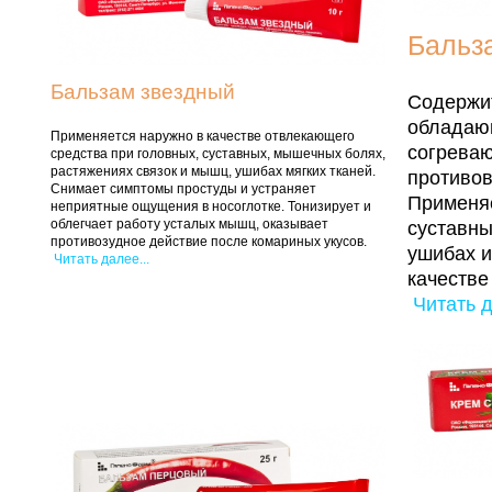
Бальз
Бальзам звездный
Содержит
обладаю
Применяется наружно в качестве отвлекающего
согрева
средства при головных, суставных, мышечных болях,
растяжениях связок и мышц, ушибах мягких тканей.
противо
Снимает симптомы простуды и устраняет
Применя
неприятные ощущения в носоглотке. Тонизирует и
облегчает работу усталых мышц, оказывает
суставны
противозудное действие после комариных укусов.
ушибах и
Читать далее...
качестве
Читать д