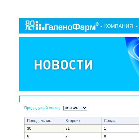
КОМПАНИЯ
Предыдущий месяц
Понедельник
Вторник
Среда
30
31
1
6
7
8