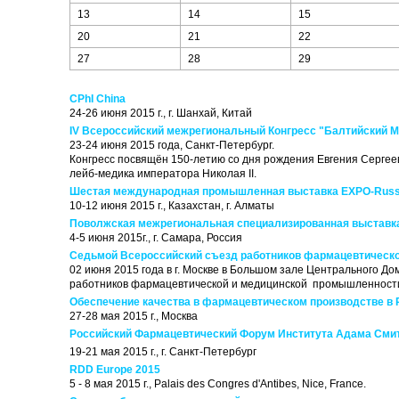
13
14
15
20
21
22
27
28
29
CPhI China
24-26 июня 2015 г., г. Шанхай, Китай
IV Всероссийский межрегиональный Конгресс "Балтийский 
23-24 июня 2015 года, Санкт-Петербург.
Конгресс посвящён 150-летию со дня рождения Евгения Сергеев
лейб-медика императора Николая II.
Шестая международная промышленная выставка EXPO-Russi
10-12 июня 2015 г., Казахстан, г. Алматы
Поволжская межрегиональная специализированная выставк
4-5 июня 2015г., г. Самара, Россия
Седьмой Всероссийский съезд работников фармацевтическ
02 июня 2015 года в г. Москве в Большом зале Центрального До
работников фармацевтической и медицинской промышленност
Обеспечение качества в фармацевтическом производстве в 
27-28 мая 2015 г., Москва
Российский Фармацевтический Форум Института Адама Сми
19-21 мая 2015 г., г. Санкт-Петербург
RDD Europe 2015
5 - 8 мая 2015 г., Palais des Congres d'Antibes, Nice, France.