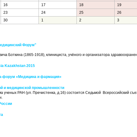
16
17
18
19
23
24
25
26
30
1
2
3
Медицинский Форум"
ича Боткина (1865-1918), клинициста, учёного и организатора здравоохранен
a Kazakhstan 2015
а-форум «Медицина и фармация»
ой и медицинской промышленности
ма ученых РАН (
ул. Пречистенка, д.16
) состоится Седьмой Всероссийский съе
и.
России
та