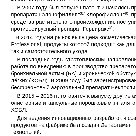
В 2007 году был получен патент и началось п
®/
®
препарата Галенофиллипт
Хлорофиллонг
- 
средства растительного происхождения, поступ
®
противовирусный препарат Гервиракс
.
В 2014 году на рынок выпущена косметическая
Professional, продукты которой подходят как д
так и самостоятельного ухода.
В последние годы стратегическим направлени
работа по внедрению в производство препарато
бронхиальной астмы (БА) и хронической обстру
лёгких (ХОБЛ). В 2009 году был зарегистрирова
бесфреоновый аэрозольный препарат Беклоспи
В 2015 – 2016 гг. готовятся к выпуску другие 
блистерные и капсульные порошковые ингалято
ХОБЛ.
Для ведения инновационных разработок и со
продуктов на фабрике был создан Департамент
технологий.