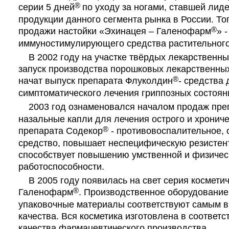
®
серии 5 дней
по уходу за ногами, ставшей лид
продукции данного сегмента рынка в России. То
®
продажи настойки «Эхинацея – Галенофарм
» -
иммуностимулирующего средства растительног
В 2002 году на участке твёрдых лекарственн
запуск производства порошковых лекарственных
®
начат выпуск препарата Флуколдин
- средства 
симптоматического лечения гриппозных состоян
2003 год ознаменовался началом продаж преп
назальные капли для лечения острого и хрониче
®
препарата Содекор
- противовоспалительное,
средство, повышает неспецифическую резистент
способствует повышению умственной и физичес
работоспособности.
В 2005 году появилась на свет серия косметич
®
Галенофарм
. Производственное оборудовани
упаковочные материалы соответствуют самым 
качества. Вся косметика изготовлена в соответс
качества фармацевтического производства.