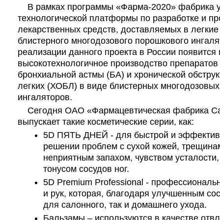
В рамках программы «Фарма-2020» фабрика уч
технологической платформы по разработке и пр
лекарственных средств, доставляемых в легки
блистерного многодозового порошкового ингаля
реализации данного проекта в России появится
высокотехнологичное производство препаратов
бронхиальной астмы (БА) и хронической обстру
легких (ХОБЛ) в виде блистерных многодозовы
ингаляторов.
Сегодня ОАО «Фармацевтическая фабрика Са
выпускает такие косметические серии, как:
5D ПЯТЬ ДНЕЙ - для быстрой и эффекти
решении проблем с сухой кожей, трещина
неприятным запахом, чувством усталости,
тонусом сосудов ног.
5D Premium Professional -
профессиональн
и рук, которая, благодаря улучшенным сос
для салонного, так и домашнего ухода
.
Бальзамы – используются в качестве отв