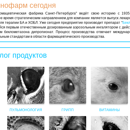
нофарм сегодня
мацевтическая фабрика Санкт-Петербурга" ведёт свою историю с 1935
е время стратегическим направлением для компании является выпуск лекар
для терапии БА и ХОБЛ. Уже сегодня предприятие производит препарат "
Бек
ся первым отечественным дозированным аэрозольным ингалятором с дей
м беклометазона дипропионат. Процесс производства отвечает междуна
ьным стандартам в области фармацевтического производства.
лог продуктов
ПУЛЬМОНОЛОГИЯ
ГРИПП
ВИТАМИНЫ