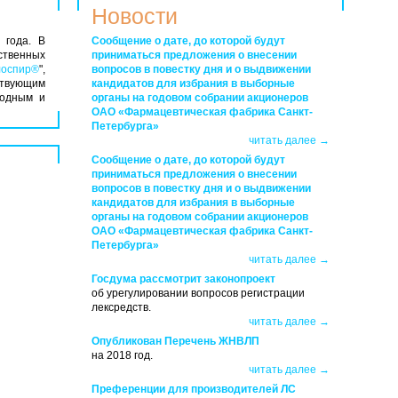
Новости
 года. В
Сообщение о дате, до которой будут
ственных
приниматься предложения о внесении
лоспир®
",
вопросов в повестку дня и о выдвижении
ствующим
кандидатов для избрания в выборные
родным и
органы на годовом собрании акционеров
ОАО «Фармацевтическая фабрика Санкт-
Петербурга»
читать далее →
Сообщение о дате, до которой будут
приниматься предложения о внесении
вопросов в повестку дня и о выдвижении
кандидатов для избрания в выборные
органы на годовом собрании акционеров
ОАО «Фармацевтическая фабрика Санкт-
Петербурга»
читать далее →
Госдума рассмотрит законопроект
об урегулировании вопросов регистрации
лексредств.
читать далее →
Опубликован Перечень ЖНВЛП
на 2018 год.
читать далее →
Преференции для производителей ЛС