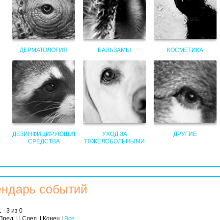
ДЕРМАТОЛОГИЯ
БАЛЬЗАМЫ
КОСМЕТИКА
ДЕЗИНФИЦИРУЮЩИЕ
УХОД ЗА
ДРУГИЕ
СРЕДСТВА
ТЯЖЕЛОБОЛЬНЫМИ
ндарь событий
 - 3 из 0
Пред. | | След. | Конец
|
Все