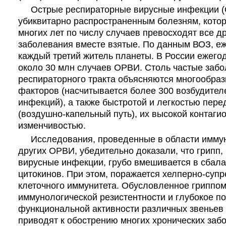
Острые респираторные вирусные инфекции (
убиквитарно распространенным болезням, кото
многих лет по числу случаев превосходят все 
заболевания вместе взятые. По данным ВОЗ, е
каждый третий житель планеты. В России ежего
около 30 млн случаев ОРВИ. Столь частые заб
респираторного тракта объясняются многообраз
факторов (насчитывается более 300 возбудите
инфекций), а также быстротой и легкостью пере
(воздушно-капельный путь), их высокой контаги
изменчивостью.
Исследования, проведенные в области иммун
других ОРВИ, убедительно доказали, что грипп, 
вирусные инфекции, грубо вмешивается в сбал
цитокинов. При этом, поражается хелперно-супр
клеточного иммунитета. Обусловленное гриппо
иммунологической резистентности и глубокое п
функциональной активности различных звеньев
приводят к обострению многих хронических забо