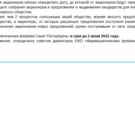
ия акционеров обязан определить дату, до которой от акционеров будут пр
бщего собрания акционеров и предложения о выдвижении кандидатов для из
онерного общества.
нее чем 2 процентов голосующих акций общества, вправе вносить предл
ество, а акционеры, от которых указанные предложения поступили ранее
внесения акционером новых предложений, ранее поступившие от него пре
евтическая фабрика Санкт-Петербурга»
в срок до 2 июня 2022 года.
ожения, определена советом директоров ОАО «Фармацевтическая фабрик