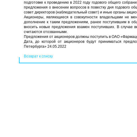
подготовке к проведению в 2022 году годового общего собран
предложения о внесении вопросов в повестку дня годового о
совет директоров (наблюдательный совет) и иные органы акци
Акционеры, являющиеся в совокупности владельцами не ме
дополнение к таким предложениям, ранее поступившим в общ
вносить новые предложения взамен поступивших. В случае 
считаются отозванными.
Предложения от акционеров должны поступить в ОАО «Фармац
Дата, до которой от акционеров будут приниматься предл
Петербурга» 24.05.2022
Возврат к списку