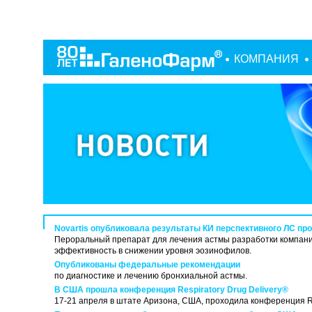
КОМПАНИЯ
Novartis опубликовала результаты КИ перспективного ЛС пр
Пероральный препарат для лечения астмы разработки компани
эффективность в снижении уровня эозинофилов.
Опубликованы федеральные рекомендации
по диагностике и лечению бронхиальной астмы.
В США прошла конференция Respiratory Drug Delivery®
17-21 апреля в штате Аризона, США, проходила конференция 