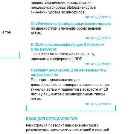
прошел клинические исследования,
продемонстрировав эффективность в
снижении уровня эозинофилов.
читать далее »
Опубликованы федеральные рекомендации
по диагностике и лечению бронхиальной
 в том
астмы.
читать далее »
В США прошла конференция Respiratory
Drug Delivery®
17-21 апреля в штате Аризона, США,
проходила конференция RDD.
читать далее »
Препарат реслизумаб для лечения астмы
одобрен в США
Препарат предназначен для
дополнительного поддерживающего лечения
тяжелой астмы у пациентов в возрасте от 18
лет и у пациентов с эозинофильным типом
астмы.
читать далее »
ВХОД ДЛЯ СПЕЦИАЛИСТОВ
Регистрация позволит вам ознакомиться с
результатами клинических испытаний и оценкой