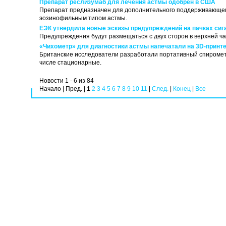
Препарат реслизумаб для лечения астмы одобрен в США
Препарат предназначен для дополнительного поддерживающего 
эозинофильным типом астмы.
ЕЭК утвердила новые эскизы предупреждений на пачках сиг
Предупреждения будут размещаться с двух сторон в верхней ч
«Чихометр» для диагностики астмы напечатали на 3D-принт
Британские исследователи разработали портативный спиромет
числе стационарные.
Новости 1 - 6 из 84
Начало | Пред. |
1
2
3
4
5
6
7
8
9
10
11
|
След.
|
Конец
|
Все