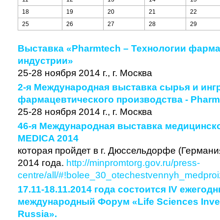
18
19
20
21
22
25
26
27
28
29
Выставка «Pharmtech – Технологии фарм
индустрии»
25-28 ноября 2014 г., г. Москва
2-я Международная выставка сырья и инг
фармацевтического производства - Pharmi
25-28 ноября 2014 г., г. Москва
46-я Международная выставка медицинск
MEDICA 2014
которая пройдет в г. Дюссельдорфе (Германия
2014 года.
http://minpromtorg.gov.ru/press-
centre/all/#!bolee_30_otechestvennyh_medpro
17.11-18.11.2014 года состоится IV ежегод
международный Форум «Life Sciences Inves
Russia».