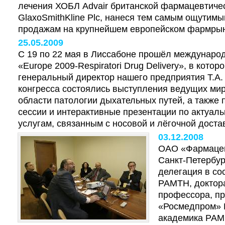
лечения ХОБЛ Advair британской фармацевтиче
GlaxoSmithKline Plc, нанеся тем самым ощутимы
продажам на крупнейшем европейском фармрын
25.05.2009
С 19 по 22 мая в Лиссабоне прошёл междунаро
«Europe 2009-Respiratori Drug Delivery», в кото
генеральный директор нашего предприятия Т.А.
конгресса состоялись выступления ведущих ми
области патологии дыхательных путей, а также
сессии и интерактивные презентации по актуал
услугам, связанным с носовой и лёгочной доста
03.12.2008
ОАО «Фармацев
Санкт-Петербур
делегация в со
РАМТН, доктора
профессора, п
«Росмедпром» Ю
академика РАМ