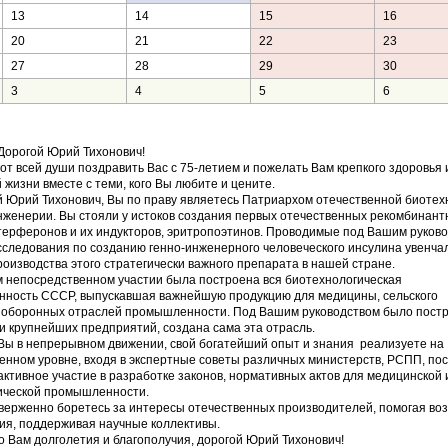
13
14
15
16
20
21
22
23
27
28
29
30
3
4
5
6
 Юрий Тихонович!
от всей души поздравить Вас с 75-летием и пожелать Вам крепкого здоровья 
 жизни вместе с теми, кого Вы любите и цените.
 Юрий Тихонович, Вы по праву являетесь Патриархом отечественной биотех
нженерии. Вы стояли у истоков создания первых отечественных рекомбинант
терферонов и их индукторов, эритропоэтинов. Проводимые под Вашим руков
следования по созданию генно-инженерного человеческого инсулина увенча
оизводства этого стратегически важного препарата в нашей стране.
 непосредственном участии была построена вся биотехнологическая
ность СССР, выпускавшая важнейшую продукцию для медицины, сельского
, оборонных отраслей промышленности. Под Вашим руководством было пост
и крупнейших предприятий, создана сама эта отрасль.
Вы в непрерывном движении, свой богатейший опыт и знания реализуете на
енном уровне, входя в экспертные советы различных министерств, РСПП, по
ктивное участие в разработке законов, нормативных актов для медицинской 
ческой промышленности.
верженно боретесь за интересы отечественных производителей, помогая во
ия, поддерживая научные коллективы.
о Вам долголетия и благополучия, дорогой Юрий Тихонович!