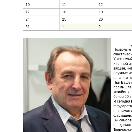
10
11
12
17
18
19
24
25
26
31
1
2
Дорогой
Позвольте 
счастливой
Уважаемый
и генной и
вакцин, ин
научные ис
началом пр
При Вашем
промышлен
хозяйства
более 50-т
И сегодня 
государств
принимая а
фармацеви
Вы самоот
предприят
Творческог