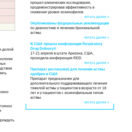
прошел клинические исследования,
продемонстрировав эффективность в
снижении уровня эозинофилов.
читать далее »
Опубликованы федеральные рекомендации
по диагностике и лечению бронхиальной
астмы.
читать далее »
В США прошла конференция Respiratory
Drug Delivery®
и долгой
17-21 апреля в штате Аризона, США,
проходила конференция RDD.
нологии
читать далее »
ных
одством
Препарат реслизумаб для лечения астмы
лись
одобрен в США
Препарат предназначен для
дополнительного поддерживающего лечения
тяжелой астмы у пациентов в возрасте от 18
роено
лет и у пациентов с эозинофильным типом
астмы.
читать далее »
стоянно
и
зрождать