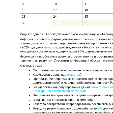
9
10
11
16
17
18
23
24
25
30
1
2
Медиахолдинг РБК проводит ежегодную конференцию «Фармацев
Реформа российской фармацевтической отрасли сохраняет кур
производителя. Согласно федеральной целевой программе «Р
к 2020 году доля
лекарств
, произведенных в России, в списке 
того, должна состояться модернизация 75% фармацевтических
Несмотря на проблемные аспекты отрасли многие игроки рынка 
перспективы развития. Участники конференции обсудят значим
Ключевые темы:
Состояние российской фармацевтической отрасли и в
Как удержать цены на
лекарства
?
Продолжение реформы законодательства в сфере здра
фармацевтической и медицинской промышленности Рос
Государственное регулирование цен на
лекарственные
регистрация лекарственных средств
Инициатива по ограничению закупки импортных лекар
Ввод системы лекарственного возмещения
Качество лекарственных препаратов на российском рын
Вывод на рынок новых высокорентабельных
ЛС
для ув
Контрактное производство иностранных и российских