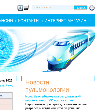
АНСИИ
КОНТАКТЫ
ИНТЕРНЕТ-МАГАЗИН
юнь 2025
Новости
ущий год
пульмонологии
ье
Novartis опубликовала результаты КИ
перспективного ЛС против астмы
Пероральный препарат для лечения астмы
разработки компании Novartis успешно