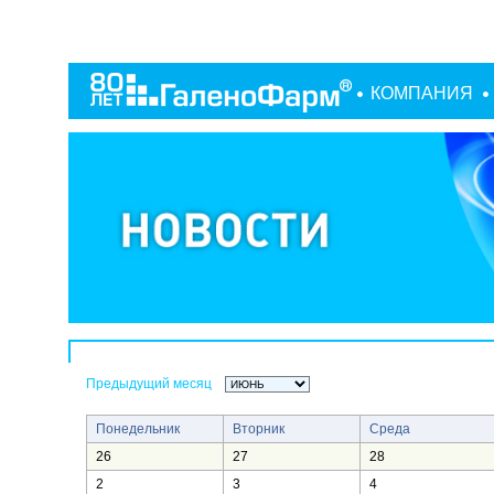
КОМПАНИЯ
Предыдущий месяц
Понедельник
Вторник
Среда
26
27
28
2
3
4