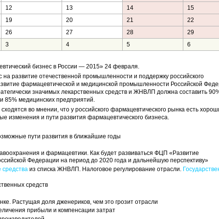
12
13
14
15
19
20
21
22
26
27
28
29
3
4
5
6
тический бизнес в России — 2015» 24 февраля.
с на развитие отечественной промышленности и поддержку российского
азвитие фармацевтической и медицинской промышленности Российской Феде
стратегически значимых лекарственных средств и ЖНВЛП должна составить 90
 и 85% медицинских предприятий.
сходятся во мнении, что у российского фармацевтического рынка есть хорош
ые изменения и пути развития фармацевтического бизнеса.
озможные пути развития в ближайшие годы
воохранения и фармацевтики. Как будет развиваться ФЦП «Развитие
сийской Федерации на период до 2020 года и дальнейшую перспективу»
 средства
из списка ЖНВЛП. Налоговое регулирование отрасли.
Государстве
ственных средств
ке. Растущая доля дженериков, чем это грозит отрасли
еличения прибыли и компенсации затрат
 производителей