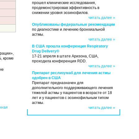
прошел клинические исследования,
продемонстрировав эффективность в
снижении уровня эозинофилов.
читать далее »
Опубликованы федеральные рекомендации
по диагностике и лечению бронхиальной
астмы.
читать далее »
В США прошла конференция Respiratory
Drug Delivery®
рации»,
17-21 апреля в штате Аризона, США,
%, кроме
проходила конференция RDD.
читать далее »
ие
Препарат реслизумаб для лечения астмы
одобрен в США
Препарат предназначен для
дополнительного поддерживающего лечения
тяжелой астмы у пациентов в возрасте от 18
лет и у пациентов с эозинофильным типом
астмы.
нная
читать далее »