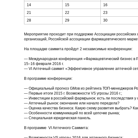
14
15
16
21
22
23
28
29
30
Мероприятие проходит при поддержке Ассоциации российских
организаций, Российской ассоциации фармацевтического марке
На площадке саммита пройдут 2 независимые конференции:
— Международная конференция «Фармацевтический бизнес в Ро
15–16 февраля 2016 г.
— VI Аптечный саммит «Эффективное управление аптечной сеть
В программе конференции:
— Официальный прогноз GMов из рейтинга ТОП-менеджеров Рос
— Первые итоги 2015 г. Возможности VS угрозы 2016 г.;
— Инвестиции в российский фармрынок: есть ли последствия у 
— Аптечный рынок: окончание или начало передела?
— Оценка качества бизнеса: Какую схему развития выбрать? Ка
— Особенности коммуникаций по всей цепочке рынка;
— Специальная юридическая панель.
В программе VI Аптечного Саммита:
— Возможности VS угрозы 2016 для аптечного бизнеса;