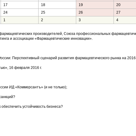
17
18
19
20
24
25
26
27
1
2
3
4
 фармацевтических производителей, Союза профессиональных фармацевтич
тинга и ассоциации «Фармацевтические инновации».
ссии: Перспективный сценарий развития фармацевтического рынка на 2016 
ю», 16 февраля 2016 г.
сии ИД «Коммерсантъ» (и не только);
санкций?
к обеспечить устойчивость бизнеса?