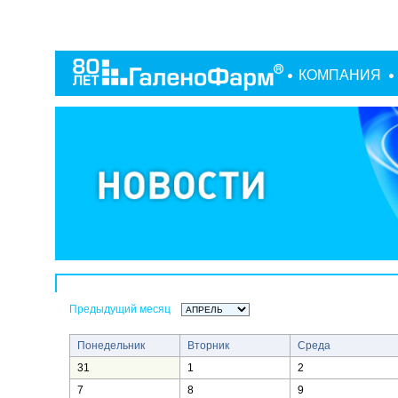
КОМПАНИЯ
Предыдущий месяц
Понедельник
Вторник
Среда
31
1
2
7
8
9