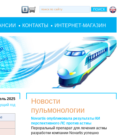
АНСИИ
КОНТАКТЫ
ИНТЕРНЕТ-МАГАЗИН
ель 2025
Новости
ущий год
пульмонологии
ье
Novartis опубликовала результаты КИ
перспективного ЛС против астмы
Пероральный препарат для лечения астмы
разработки компании Novartis успешно