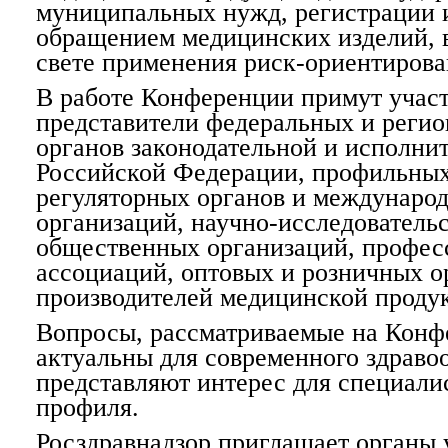
муниципальных нужд, регистрации 
обращением медицинских изделий, в
свете применения риск-ориентирова
В работе Конференции примут учас
представители федеральных и реги
органов законодательной и исполни
Российской Федерации, профильны
регуляторных органов и междунаро
организаций, научно-исследователь
общественных организаций, профе
ассоциаций, оптовых и розничных о
производителей медицинской проду
Вопросы, рассматриваемые на Конф
актуальны для современного здраво
представляют интерес для специали
профиля.
Росздравнадзор приглашает органы 