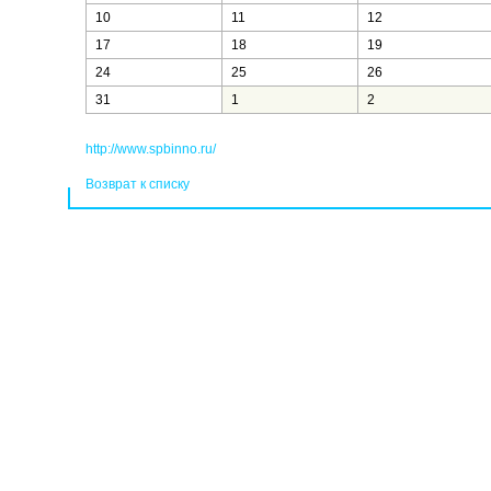
10
11
12
17
18
19
24
25
26
31
1
2
http://www.spbinno.ru/
Возврат к списку