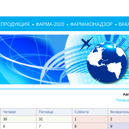
ПРОДУКЦИЯ
ФАРМА-2020
ФАРМАКОНАДЗОР
ВАК
Авг
Предыд
Четверг
Пятница
Суббота
Воскресен
30
31
1
2
6
7
8
9