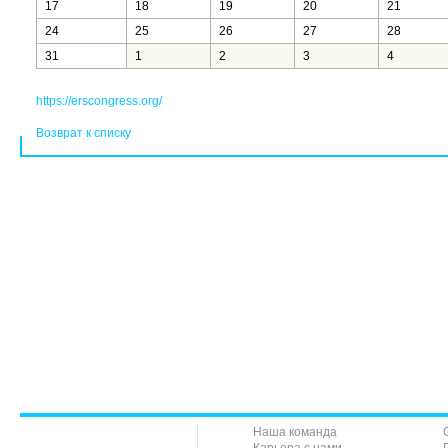
17
18
19
20
21
24
25
26
27
28
31
1
2
3
4
https://erscongress.org/
Возврат к списку
Наша команда