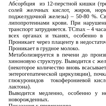
Абсорбция из 12-перстной кишки (тре
солей желчных кислот, жиров, нор
поджелудочной железы) – 50-80 %. Св
липопротеинами крови. При нарушен
транспорт затрудняется. ТСmax – 4 час
всех органах и тканях, особенно в
Проникает через плаценту в недостато
Проникает в грудное молоко.
Метаболизируется в печени до прои
хиноновую структуру. Выводится с же
(некоторое количество вновь всасывает
энтерогепатической циркуляции), почк
глюкуронидов токоферониевой кисл
лактона).
Выводится медленно, особенно у 
новорожденных.
Показания к применению