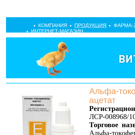
КОМПАНИЯ
ПРОДУКЦИЯ
ФАРМА-
ИНТЕРНЕТ-МАГАЗИН
Альфа-ток
ацетат
Регистрацио
ЛСР-008968/10
Торговое наз
Альфа-токофер