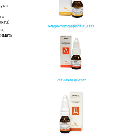
дукты
го
кта).
Альфа-токоферола ацетат
и,
нимать
Ретинола ацетат