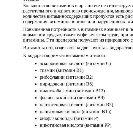
Большинство витаминов в организме не синтезируетс
растительного и животного происхождения, микроор
количества витаминосодержащих продуктов есть рис
содержания витаминов в пище или нарушения их вса
Повышенная потребность в витаминах возникает в пе
кормлении грудью, тяжелом физическом труде, при и
витамины. Эти препараты получают из природного с
Витамины подразделяют на две группы – водораств
К водорастворимым витаминам относят:
аскорбиновая кислота (витамин С)
тиамин (витамин В1)
рибофлавин (витамин В2)
пиридоксин (витамин В6)
цианокобаламин (витамин В12)
фолиевая кислота (витамин В9)
пантотеновая кислота (витамин В5)
пангамовая кислота (витамин В15)
биофлавоноиды (витамин Р)
никотиновая кислота (витамин РР)