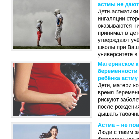
астмы не дают
Дети-астматик
ингаляции стер
оказываются ни
принимал в дет
утверждают уч
школы при Ваш
университете в
Материнское к
беременности 
ребёнка астму
Дети, матери к
время беременн
рискуют заболе
после рождения
дышать табачн
Астма – не по
Люди с таким з