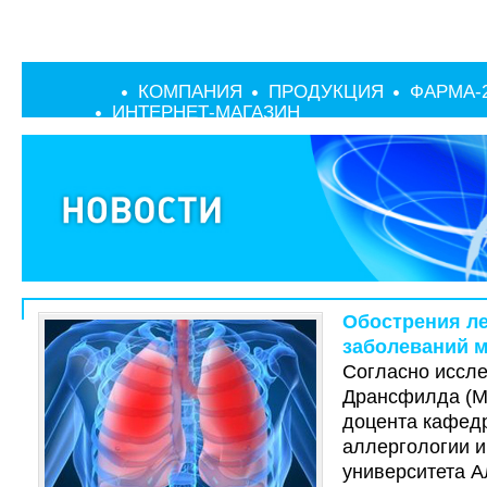
КОМПАНИЯ
ПРОДУКЦИЯ
ФАРМА-
ИНТЕРНЕТ-МАГАЗИН
Обострения л
заболеваний м
Согласно иссл
Дрансфилда (Mar
доцента кафед
аллергологии и
университета 