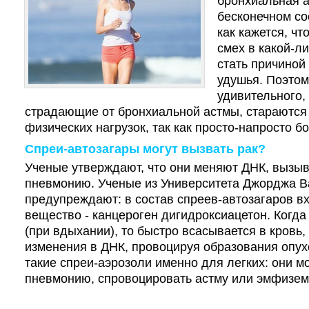
бронхиальная а
бесконечном со
как кажется, ч
смех в какой-л
стать причиной
удушья. Поэтом
удивительного,
страдающие от бронхиальной астмы, стараются
физических нагрузок, так как просто-напросто б
Спреи-автозагары могут вызвать рак?
Ученые утверждают, что они меняют ДНК, вызыв
пневмонию. Ученые из Университета Джорджа 
предупреждают: в состав спреев-автозагаров в
вещество - канцероген дигидроксиацетон. Когда
(при вдыхании), то быстро всасывается в кровь
изменения в ДНК, провоцируя образования опух
такие спреи-аэрозоли именно для легких: они м
пневмонию, спровоцировать астму или эмфизем