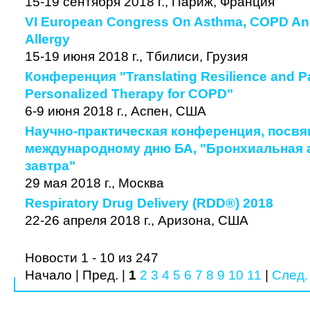
15-19 сентября 2018 г., Париж, Франция
VI European Congress On Asthma, COPD And
Allergy
15-19 июня 2018 г., Тбилиси, Грузия
Конференция "Translating Resilience and P
Personalized Therapy for COPD"
6-9 июня 2018 г., Аспен, США
Научно-практическая конференция, посв
международному дню БА, "Бронхиальная а
завтра"
29 мая 2018 г., Москва
Respiratory Drug Delivery (RDD®) 2018
22-26 апреля 2018 г., Аризона, США
Новости 1 - 10 из 247
Начало | Пред. |
1
2
3
4
5
6
7
8
9
10
11
|
След.