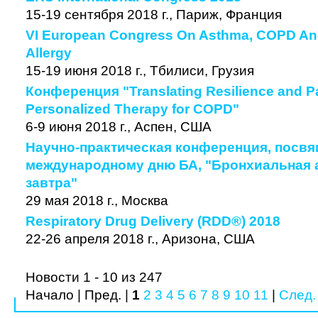
15-19 сентября 2018 г., Париж, Франция
VI European Congress On Asthma, COPD And
Allergy
15-19 июня 2018 г., Тбилиси, Грузия
Конференция "Translating Resilience and P
Personalized Therapy for COPD"
6-9 июня 2018 г., Аспен, США
Научно-практическая конференция, посв
международному дню БА, "Бронхиальная а
завтра"
29 мая 2018 г., Москва
Respiratory Drug Delivery (RDD®) 2018
22-26 апреля 2018 г., Аризона, США
Новости 1 - 10 из 247
Начало | Пред. |
1
2
3
4
5
6
7
8
9
10
11
|
След.