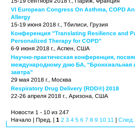
15-19 сентября 2018 г., Париж, Франция
VI European Congress On Asthma, COPD And
Allergy
15-19 июня 2018 г., Тбилиси, Грузия
Конференция "Translating Resilience and P
Personalized Therapy for COPD"
6-9 июня 2018 г., Аспен, США
Научно-практическая конференция, посв
международному дню БА, "Бронхиальная а
завтра"
29 мая 2018 г., Москва
Respiratory Drug Delivery (RDD®) 2018
22-26 апреля 2018 г., Аризона, США
Новости 1 - 10 из 247
Начало | Пред. |
1
2
3
4
5
6
7
8
9
10
11
|
След.