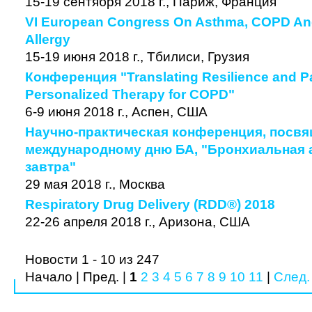
15-19 сентября 2018 г., Париж, Франция
VI European Congress On Asthma, COPD And
Allergy
15-19 июня 2018 г., Тбилиси, Грузия
Конференция "Translating Resilience and P
Personalized Therapy for COPD"
6-9 июня 2018 г., Аспен, США
Научно-практическая конференция, посв
международному дню БА, "Бронхиальная а
завтра"
29 мая 2018 г., Москва
Respiratory Drug Delivery (RDD®) 2018
22-26 апреля 2018 г., Аризона, США
Новости 1 - 10 из 247
Начало | Пред. |
1
2
3
4
5
6
7
8
9
10
11
|
След.