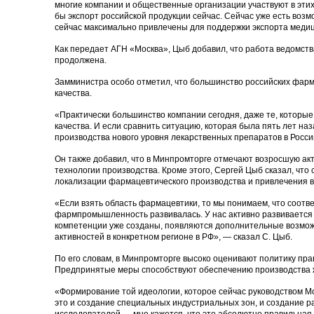
многие компании и общественные организации участвуют в эт
бы экспорт российской продукции сейчас. Сейчас уже есть возм
сейчас максимально привлечены для поддержки экспорта медиц
Как передает
АГН «Москва»
, Цыб добавил, что работа ведомст
продолжена.
Замминистра особо отметил, что большинство российских фар
качества.
«Практически большинство компании сегодня, даже те, которы
качества. И если сравнить ситуацию, которая была пять лет на
производства нового уровня лекарственных препаратов в Росси
Он также добавил, что в Минпромторге отмечают возросшую ак
технологии производства. Кроме этого, Сергей Цыб сказал, что
локализации фармацевтического производства и привлечения 
«Если взять область фармацевтики, то мы понимаем, что соотв
фармпромышленность развивалась. У нас активно развивается Мо
компетенции уже созданы, появляются дополнительные возможно
активностей в конкретном регионе в РФ», — сказал С. Цыб.
По его словам, в Минпромторге высоко оценивают политику пр
Предпринятые меры способствуют обеспечению производства
«Формирование той идеологии, которое сейчас руководством М
это и создание специальных индустриальных зон, и создание 
исследователей — мне кажется, что это абсолютно правильная в