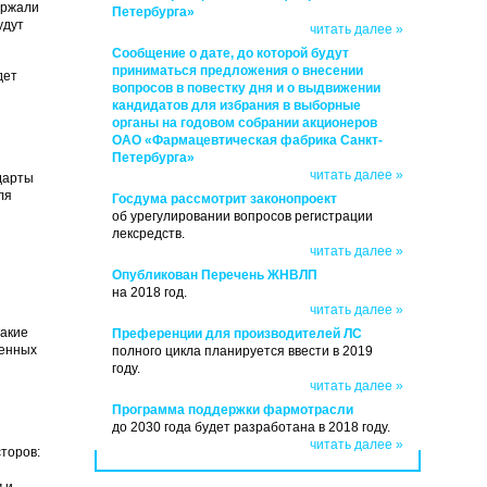
ержали
Петербурга»
удут
читать далее »
Сообщение о дате, до которой будут
приниматься предложения о внесении
дет
вопросов в повестку дня и о выдвижении
кандидатов для избрания в выборные
органы на годовом собрании акционеров
ОАО «Фармацевтическая фабрика Санкт-
Петербурга»
читать далее »
дарты
ля
Госдума рассмотрит законопроект
об урегулировании вопросов регистрации
лексредств.
читать далее »
Опубликован Перечень ЖНВЛП
на 2018 год.
читать далее »
такие
Преференции для производителей ЛС
венных
полного цикла планируется ввести в 2019
году.
читать далее »
Программа поддержки фармотрасли
до 2030 года будет разработана в 2018 году.
читать далее »
торов:
 и