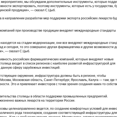
их мероприятиях, мы обсуждаем дополнительные инструменты, которые подд
ожности экспортировать, поэтому инструменты, которые есть у государства, б
инской продукции», — сказал С.Цыб.
ва в направлении разработки мер поддержки экспорта российских
лекарств
бу
мкомпаний при производстве продукции внедряет международные стандарты
е находятся на стадии модернизации, они все внедряют международные стан
зад и сегодня, то это совершено другая фармацевтика и другие возможности д
и», — сказал С.Цыб.
тивность российских фармацевтических компаний, которые внедряют новые
 столица входит в список регионов с наиболее развитой инфраструктурой для
в данную сферу зарубежных инвестиций.
етствующее окружение, инфраструктура должны быть в регионе, чтобы
сква, Московская область, Санкт-Петербург, Ярославль, Калуга — там, где 
сти. Это и привлекает инвесторов с точки зрения создания каких-то собст
авительства столицы в области поддержки промышленных предприятий.
 жизненно важных
лекарств
на территории России.
осквы целенаправленно ведется, по созданию комфортных условий для инвес
различного рода технопарков, создание соответствующей инфраструктуры для
ещь. И мы с этой точки зрения, конечно, Москву очень активно поддерживаем