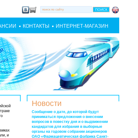
АНСИИ
КОНТАКТЫ
ИНТЕРНЕТ-МАГАЗИН
Новости
ийской
траке
Сообщение о дате, до которой будут
го
приниматься предложения о внесении
вопросов в повестку дня и о выдвижении
кандидатов для избрания в выборные
амках
органы на годовом собрании акционеров
ли, и
ОАО «Фармацевтическая фабрика Санкт-