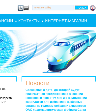
АНСИИ
КОНТАКТЫ
ИНТЕРНЕТ-МАГАЗИН
Новости
 на I
Сообщение о дате, до которой будут
приниматься предложения о внесении
вопросов в повестку дня и о выдвижении
лекарств,
кандидатов для избрания в выборные
7 г.
органы на годовом собрании акционеров
ОАО «Фармацевтическая фабрика Санкт-