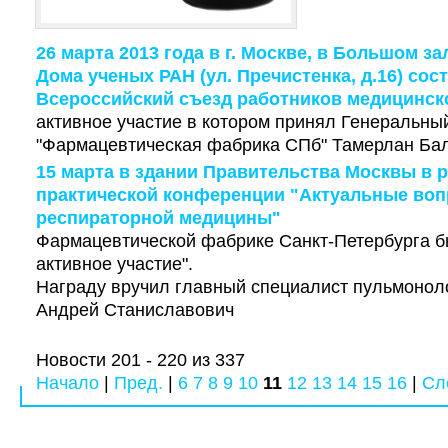
26 марта 2013 года в г. Москве, в Большом з
Дома ученых РАН (ул. Пречистенка, д.16) со
Всероссийский съезд работников медицинс
активное участие в котором принял Генеральн
"Фармацевтическая фабрика СПб" Тамерлан Ба
15 марта в здании Правительства Москвы в р
практической конференции "Актуальные во
респираторной медицины"
Фармацевтической фабрике Санкт-Петербурга б
активное участие".
Награду вручил главный специалист пульмоноло
Андрей Станиславович
Новости 201 - 220 из 337
Начало
|
Пред.
|
6
7
8
9
10
11
12
13
14
15
16
|
Сл