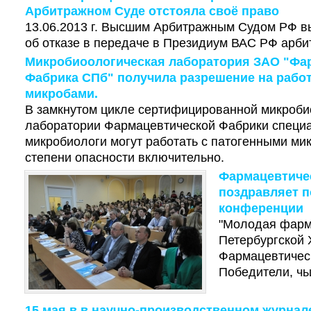
Арбитражном Суде отстояла своё право
13.06.2013 г. Высшим Арбитражным Судом РФ 
об отказе в передаче в Президиум ВАС РФ арби
Микробиоологическая лаборатория ЗАО "Фа
Фабрика СПб" получила разрешение на рабо
микробами.
В замкнутом цикле сертифицированной микроби
лаборатории Фармацевтической Фабрики специа
микробиологи могут работать с патогенными ми
степени опасности включительно.
Фармацевтиче
поздравляет 
конференции
"Молодая фарм
Петербургской 
Фармацевтичес
Победители, чь
15 мая в в научно-производственном журнал