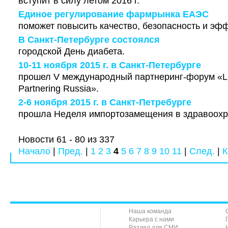
вступит в силу летом 2016 г.
Единое регулирование фармрынка ЕАЭС
поможет повысить качество, безопасность и эфф
В Санкт-Петербурге состоялся
городской День диабета.
10-11 ноября 2015 г. в Санкт-Петербурге
прошел V международный партнеринг-форум «Life
Partnering Russia».
2-6 ноября 2015 г. в Санкт-Петребурге
прошла Неделя импортозамещения в здравоохр
Новости 61 - 80 из 337
Начало
|
Пред.
|
1
2
3
4
5
6
7
8
9
10
11
|
След.
|
К
Наша команда
Карьера с нами
Раздел для СМИ